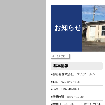
お知らせ
基本情報
株式会社 エムアールシー
■
会社名
029-840-4818
■
TEL
029-840-4821
■
FAX
8:30～17:30
■
営業時間
平日(祝日・土曜は社内カレ
■
営業日