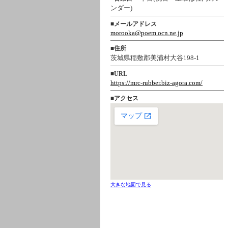
ンダー)
■
メールアドレス
morooka@poem.ocn.ne.jp
■
住所
茨城県稲敷郡美浦村大谷198-1
■
URL
https://mrc-rubber.biz-agora.com/
■
アクセス
大きな地図で見る